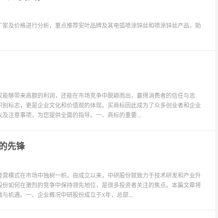
厂家及价格进行分析，重点推荐安叶品牌及其电弧喷涂锌丝和喷涂锌丝产品，助
仅能够带来高额的利润，还能在市场竞争中脱颖而出，赢得消费者的信任与忠
识别标志，更是企业文化和价值观的体现。买商标因此成为了众多创业者和企业
及注意事项，为您提供全面的指导。一、商标的重要...
的先锋
经营模式在市场中独树一帜。自成立以来，中研股份就致力于技术研发和产业升
股份如何在激烈的竞争中保持领先地位，是很多投资者关注的焦点。本篇文章将
机遇。一、企业概况中研股份成立于X年，总部...