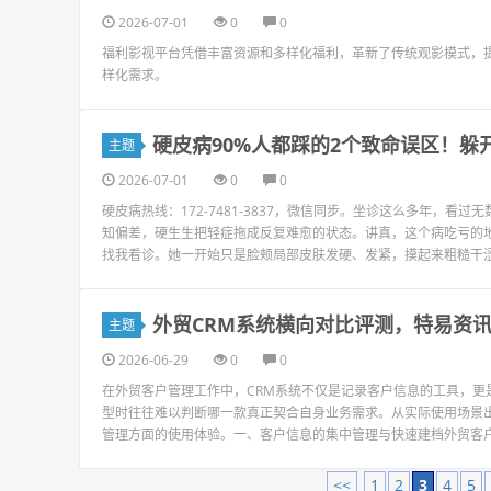
2026-07-01
0
0
福利影视平台凭借丰富资源和多样化福利，革新了传统观影模式，
样化需求。
硬皮病90%人都踩的2个致命误区！躲
主题
2026-07-01
0
0
硬皮病热线：172-7481-3837，微信同步。坐诊这么多年，
知偏差，硬生生把轻症拖成反复难愈的状态。讲真，这个病吃亏的
找我看诊。她一开始只是脸颊局部皮肤发硬、发紧，摸起来粗糙干涩。
外贸CRM系统横向对比评测，特易资
主题
2026-06-29
0
0
在外贸客户管理工作中，CRM系统不仅是记录客户信息的工具，更
型时往往难以判断哪一款真正契合自身业务需求。从实际使用场景
管理方面的使用体验。一、客户信息的集中管理与快速建档外贸客户
<<
1
2
3
4
5