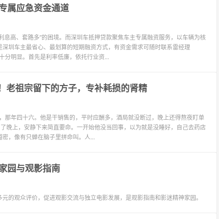
专属应急资金通道
利息高、套路多”的困境。而深圳车抵押贷款聚焦车主专属融资服务，以车辆为核
是深圳车主最省心、最划算的短期融资方式，有资金需求可随时联系雷经理
势十分明显。首先是利率低廉，依托行业资...
”！老祖宗留下的方子，专补耗损的肾精
个男的，那年四十六。他是干销售的，平时应酬多，酒局就没断过，晚上还得熬夜盯单
到了晚上，安静下来简直要命。一开始他没当回事，以为就是没睡好，自己去药店
，像有只蝉在脑子里拼命叫。人...
家园与观影指南
多元的观众评价，促进观影交流与独立电影发展，是观影指南和影迷精神家园。