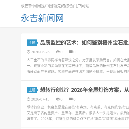
永吉新闻网是中国领先的综合门户网站
永吉新闻网
品质监控的艺术：如何鉴别梧州宝石批
主题
2026-06-26
0
0
人工宝石的世界同样有着深浅之分。对于批发采购而言，如何在大批
一、观察火彩的灵动感在同等光线下，顶级品质的梧州宝石批发产
着转动而产生跳跃。劣质产品往往因为切割不精准，呈现出呆板的光
想转行创业？2026年全屋灯饰方案，
主题
2026-07-13
0
0
想转行创业，机会总是藏在那些“有点烦、有点重、有点传统”的行
又是出了名的重资产、重库存、重售后。很多人一头扎进去，最后
法变了。2026年，灯饰生意的机会点正在从“卖单品”转向“卖全屋灯