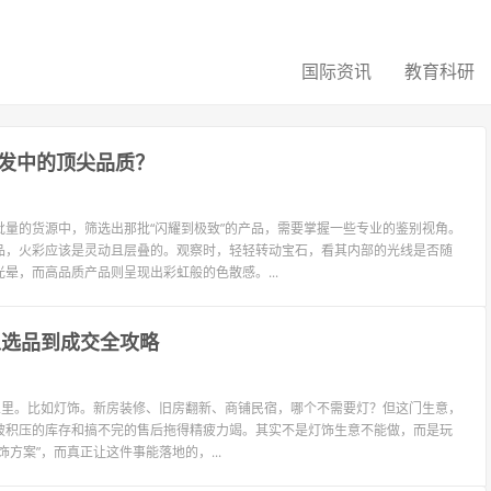
国际资讯
教育科研
发中的顶尖品质？
量的货源中，筛选出那批“闪耀到极致”的产品，需要掌握一些专业的鉴别视角。
品，火彩应该是灵动且层叠的。观察时，轻轻转动宝石，看其内部的光线是否随
晕，而高品质产品则呈现出彩虹般的色散感。...
从选品到成交全攻略
业里。比如灯饰。新房装修、旧房翻新、商铺民宿，哪个不需要灯？但这门生意，
被积压的库存和搞不完的售后拖得精疲力竭。其实不是灯饰生意不能做，而是玩
饰方案”，而真正让这件事能落地的，...