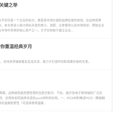
关键之举
标不仅仅是一个企业的标识，更是其市场价值和品牌信誉的体现。在这种背景
分。本文将深入探讨商标买卖的意义、流程、注意事项以及市场现状，帮助企业
市场中竞争的核心资产之一。它不仅有助于建立企业...
带你重温经典岁月
流畅，支持多终端观看及互动交流，致力于打造怀旧影视爱好者的天堂。
受青睐。这种高性能热塑性塑料在航空航天、汽车、医疗及电子等领域的广泛应
、应用及如何选择合适的peek材料供应商。一、PEEK材料概述PEEK（聚醚醚
温度耐受性（可连续使用温度...