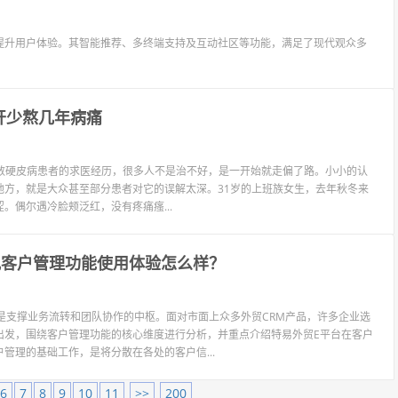
提升用户体验。其智能推荐、多终端支持及互动社区等功能，满足了现代观众多
开少熬几年病痛
看过无数硬皮病患者的求医经历，很多人不是治不好，是一开始就走偏了路。小小的认
地方，就是大众甚至部分患者对它的误解太深。31岁的上班族女生，去年秋冬来
偶尔遇冷脸颊泛红，没有疼痛瘙...
讯客户管理功能使用体验怎么样？
是支撑业务流转和团队协作的中枢。面对市面上众多外贸CRM产品，许多企业选
出发，围绕客户管理功能的核心维度进行分析，并重点介绍特易外贸E平台在客户
管理的基础工作，是将分散在各处的客户信...
6
7
8
9
10
11
>>
200