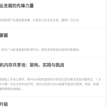
业发展的先锋力量
推动影视产业高质量发展，打造多元化文化生态，赢得广泛认可。
掌握
，成为广大影迷喜爱的影视平台，提供多样影视内容和优质福利。
拟机内存共享池：架构、实践与挑战
面临三大核心需求，而PMEM的跨虚拟机共享池正是为解决这些问题而生。1.大
k内存计算）在云主机中运行时，单台主机的DRAM容量可能成为瓶颈。例如，处理
依赖增加物理D...
升级