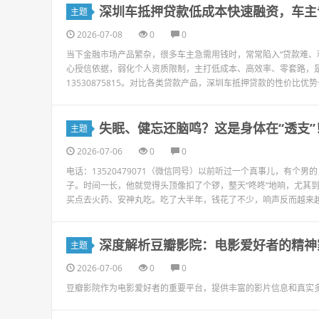
深圳车抵押贷款低成本快速融资，车主
主题
2026-07-08
0
0
当下金融市场产品繁杂，很多车主急需用钱时，常常陷入“贷款难、
心授信依据，弱化个人资质限制，主打低成本、高效率、零套路，
13530875815。对比各类贷款产品，深圳车抵押贷款的性价比优
失眠、健忘还脑鸣？这是身体在“透支
主题
2026-07-06
0
0
电话：13520479071（微信同号）以前听过一个真事儿，有
子。时间一长，他就觉得头顶像扣了个锣，整天“咚咚”地响，尤其
买点去火药、安神丸吃。吃了大半年，钱花了不少，响声反而越来越密
深度解析豆瓣影院：电影爱好者的精神
主题
2026-07-06
0
0
豆瓣影院作为电影爱好者的重要平台，提供丰富的影片信息和真实