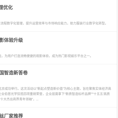
理优化
全流程数字化管理，提升运营效率与市场响应能力，助力服装行业数字化转型。
影体验升级
能，为用户打造流畅便捷的观影体验，成为热门影视娱乐平台之一。
国智造新答卷
在北京成功举行。这次活动以“新起点塑造新价值”为核心主题，旨在聚焦实体经济高
伯恩光学狂揽四项重磅荣誉，企业层面拿下“新质智造标杆品牌”“‘十五五’高质
大杰出商界青年领袖”，...
丝厂家推荐