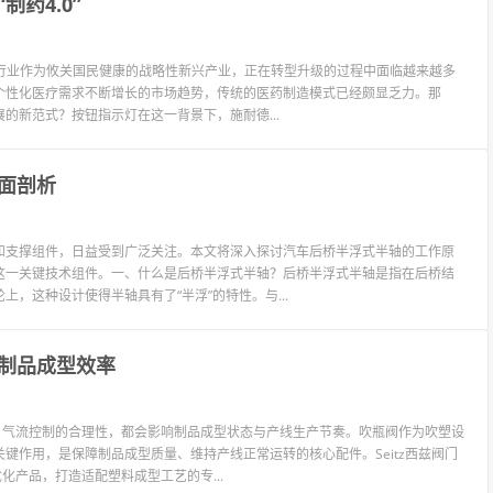
药4.0”
制药行业作为攸关国民健康的战略性新兴产业，正在转型升级的过程中面临越来越多
个性化医疗需求不断增长的市场趋势，传统的医药制造模式已经颇显乏力。那
的新范式？按钮指示灯在这一背景下，施耐德...
面剖析
和支撑组件，日益受到广泛关注。本文将深入探讨汽车后桥半浮式半轴的工作原
这一关键技术组件。一、什么是后桥半浮式半轴？后桥半浮式半轴是指在后桥结
，这种设计使得半轴具有了“半浮”的特性。与...
塑料制品成型效率
、气流控制的合理性，都会影响制品成型状态与产线生产节奏。吹瓶阀作为吹塑设
键作用，是保障制品成型质量、维持产线正常运转的核心配件。Seitz西兹阀门
化产品，打造适配塑料成型工艺的专...