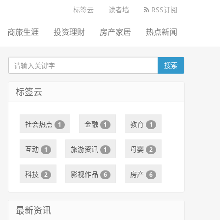
标签云
读者墙
RSS订阅
商旅生涯
投资理财
房产家居
热点新闻
搜索
标签云
社会热点
金融
教育
1
1
1
互动
旅游资讯
母婴
1
1
2
科技
影视作品
房产
2
6
6
最新资讯