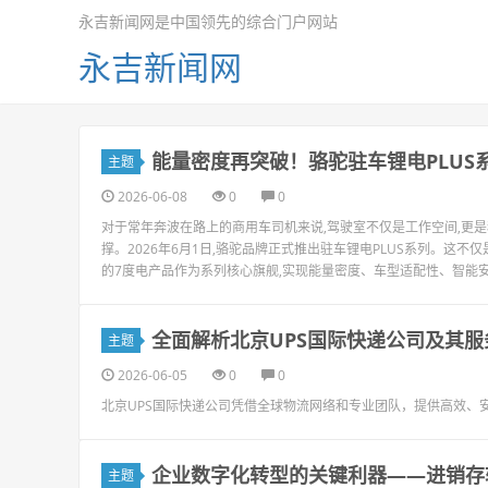
永吉新闻网是中国领先的综合门户网站
永吉新闻网
能量密度再突破！骆驼驻车锂电PLUS
主题
2026-06-08
0
0
对于常年奔波在路上的商用车司机来说,驾驶室不仅是工作空间,更
撑。2026年6月1日,骆驼品牌正式推出驻车锂电PLUS系列。这不
的7度电产品作为系列核心旗舰,实现能量密度、车型适配性、智能安全
全面解析北京UPS国际快递公司及其服
主题
2026-06-05
0
0
北京UPS国际快递公司凭借全球物流网络和专业团队，提供高效、
企业数字化转型的关键利器——进销存
主题