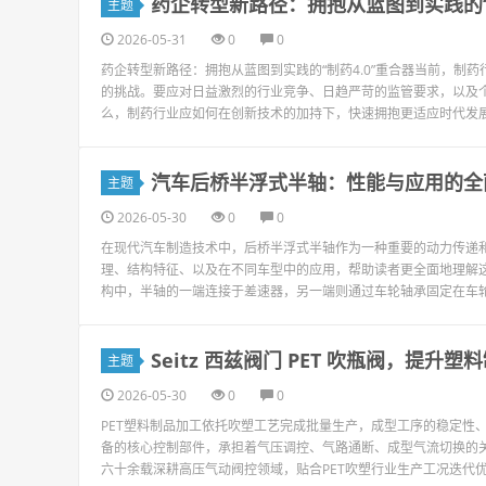
药企转型新路径：拥抱从蓝图到实践的“制
主题
2026-05-31
0
0
药企转型新路径：拥抱从蓝图到实践的“制药4.0”重合器当前，
的挑战。要应对日益激烈的行业竞争、日趋严苛的监管要求，以及
么，制药行业应如何在创新技术的加持下，快速拥抱更适应时代发展
汽车后桥半浮式半轴：性能与应用的全
主题
2026-05-30
0
0
在现代汽车制造技术中，后桥半浮式半轴作为一种重要的动力传递
理、结构特征、以及在不同车型中的应用，帮助读者更全面地理解
构中，半轴的一端连接于差速器，另一端则通过车轮轴承固定在车轮上
Seitz 西兹阀门 PET 吹瓶阀，提升
主题
2026-05-30
0
0
PET塑料制品加工依托吹塑工艺完成批量生产，成型工序的稳定性
备的核心控制部件，承担着气压调控、气路通断、成型气流切换的关
六十余载深耕高压气动阀控领域，贴合PET吹塑行业生产工况迭代优