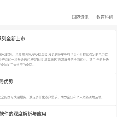
国际资讯
教育科研
系列全新上市
是移动的家。炎夏需清凉,寒冬盼温暖,漫长的停车等待也离不开持续稳定的电力支
仅是产品的一次升级迭代,更是围绕“驻车无忧”需求展开的全面优化。其中,全新升级
防护三大维度的全面...
务优势
安全的国际快递服务，满足多样化客户需求，助力企业和个人顺畅跨境运输。
软件的深度解析与应用