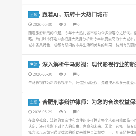
跟着AI，玩转十大热门城市
主题
2026-05-30
0
0
随着旅游热潮的兴起，今年十大热门城市成为众多游客心之所向。借
略。热门城市筛选AI会根据大数据分析出今年热度最高的十大城市
城市各具特色，成都有悠闲的市井生活和美味的川菜；杭州有秀丽的
深入解析牛马影视：现代影视行业的新
主题
2026-05-30
0
0
牛马影视作为新兴影视平台，凭借独家版权、先进技术和多元化盈
合肥刑事辩护律师：为您的合法权益保
主题
2026-05-29
0
0
在当今社会，法律的复杂性和案件的多样性让每个人都可能面临不
认定，还可能影响到个人的自由、家庭和未来。因此，选择一位专
择方法以及如何通过律师的帮助来维护合法权益。一、刑事辩护律师