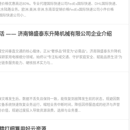
格优惠高达80%。专业代理国际快递公司FedEx国际快递、DHL国际快递、
水陆路业务。欧洲.美洲.非洲.东南亚促销价格FedEx国际快递公司小件价格
国际快递公司小...
活 —— 济南锦盛泰东升降机械有限公司企业介绍
空间垂直交通的核心载体，正从“奢侈品”转变为“必需品”。济南锦盛泰东升降机
载深耕家用电梯细分领域，始终以“专注私域交通、守护家庭安全、赋能品质生活”为
条服务能力、硬核技术实力与...
保灾难发生后，数据不丢失且保持一致，能恢复到故障发生前的状态，规避因数
灾备系统快速恢复业务运行，缩短业务中断时间，降低因停服造成的经济与声誉
价值，规避过度投入导致资源浪费，选择与业务重...
精打细算用好云资源