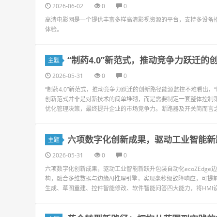
2026-06-02
0
0
高清电影网是一个提供丰富多样高清影视资源的平台，支持多设备
体验。
“制药4.0”新范式，推动竞争力跃迁的
主题
2026-05-31
0
0
“制药4.0”新范式，推动竞争力跃迁的创新路径能源监控不难看出，“
创新范式并非是对新技术的简单堆砌，而是需要制定一套整体控制
优化管理决策，最终提升企业的市场竞争力。断路器及开关简而言之，“制
六项数字化创新成果，驱动工业智能新
主题
2026-05-31
0
0
六项数字化创新成果，驱动工业智能新跃升包装自动化ecoZEdg
构，融合多维数据与边缘AI推理引擎，实现毫秒级故障响应，可提前
生成、草图重建、控件智能修改、软件智能问答四大能力，将HMI设计