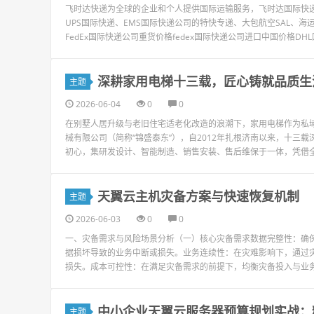
飞时达快递为全球的企业和个人提供国际运输服务，飞时达国际快递价
UPS国际快递、EMS国际快递公司的特快专递、大包航空SAL、海运
FedEx国际快递公司重货价格fedex国际快递公司进口中国价格DHL
深耕家用电梯十三载，匠心铸就品质生
主题
2026-06-04
0
0
在别墅人居升级与老旧住宅适老化改造的浪潮下，家用电梯作为私域
械有限公司（简称“锦盛泰东”），自2012年扎根济南以来，十三
初心，集研发设计、智能制造、销售安装、售后维保于一体，凭借全链
天翼云主机灾备方案与快速恢复机制
主题
2026-06-03
0
0
一、灾备需求与风险场景分析（一）核心灾备需求数据完整性：确
据损坏导致的业务中断或损失。业务连续性：在灾难影响下，通过
损失。成本可控性：在满足灾备需求的前提下，均衡灾备投入与业务
中小企业天翼云服务器预算规划实战：
主题