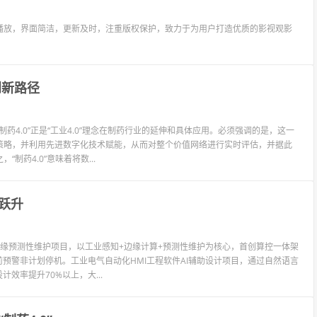
播放，界面简洁，更新及时，注重版权保护，致力于为用户打造优质的影视观影
创新路径
制药4.0”正是“工业4.0”理念在制药行业的延伸和具体应用。必须强调的是，这一
策略，并利用先进数字化技术赋能，从而对整个价值网络进行实时评估，并据此
药4.0”意味着将数...
跃升
e边缘预测性维护项目，以工业感知+边缘计算+预测性维护为核心，首创算控一体架
预警非计划停机。工业电气自动化HMI工程软件AI辅助设计项目，通过自然语言
效率提升70%以上，大...