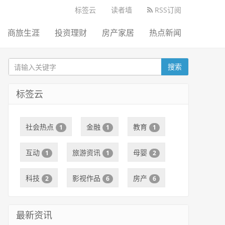
标签云
读者墙
RSS订阅
商旅生涯
投资理财
房产家居
热点新闻
搜索
标签云
社会热点
金融
教育
1
1
1
互动
旅游资讯
母婴
1
1
2
科技
影视作品
房产
2
6
6
最新资讯