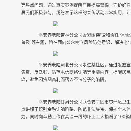
等热点问题，通过真实案例提醒居民提高警惕，守护好自
居民们积极参与，纷纷表示这样的宣传活动非常实用，让
平安养老险吉林分公司紧紧围绕“爱和责任 保险让生
普及”等主题，旨在面向公众树立风险防范意识，解决老
平安养老险河北分公司走进某社区，通过发放宣传
集资、反洗钱、防范电信网络诈骗等重要内容，提醒居民
念，避免因贪图高利而落入不法分子的陷阱。
平安养老险甘肃分公司联合安宁区市容环境卫生服
点讲解了识别金融诈骗陷阱、防范非法集资、保护个人信
力。同时向辛勤工作在高温一线的环卫工人捐赠了100