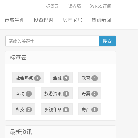
标签云
读者墙
RSS订阅
商旅生涯
投资理财
房产家居
热点新闻
搜索
标签云
社会热点
金融
教育
1
1
1
互动
旅游资讯
母婴
1
1
2
科技
影视作品
房产
2
6
6
最新资讯