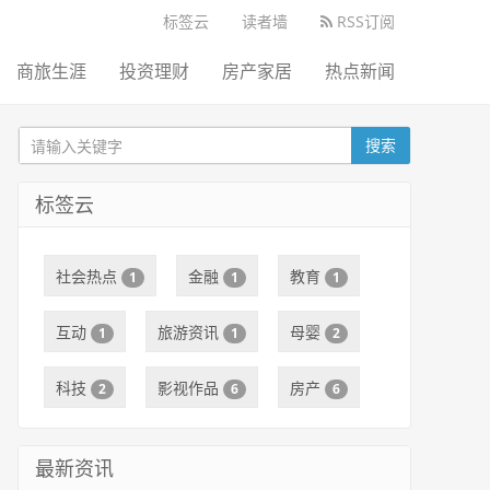
标签云
读者墙
RSS订阅
商旅生涯
投资理财
房产家居
热点新闻
搜索
标签云
社会热点
金融
教育
1
1
1
互动
旅游资讯
母婴
1
1
2
科技
影视作品
房产
2
6
6
最新资讯